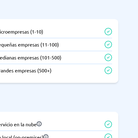
icroempresas (1-10)
equeñas empresas (11-100)
edianas empresas (101-500)
randes empresas (500+)
rvicio en la nube
 local (on-premises)