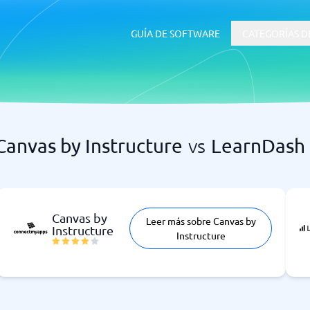
GUÍA DE SOFTWARE
CATEGORÍAS D
Canvas by Instructure
vs
LearnDash
RRHH y Talento
 ERP
Software ATS
Canvas by
Leer más sobre Canvas by
Instructure
uía de inicio
Instructure