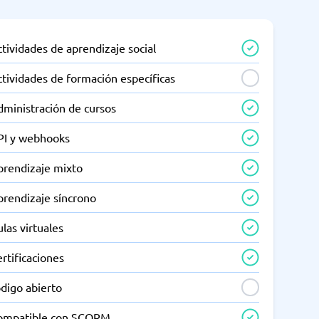
tividades de aprendizaje social
tividades de formación específicas
dministración de cursos
PI y webhooks
prendizaje mixto
prendizaje síncrono
las virtuales
rtificaciones
digo abierto
ompatible con SCORM