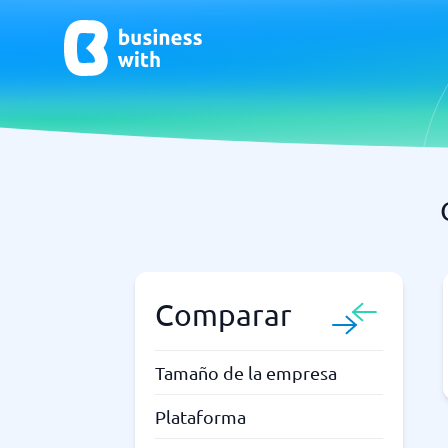
CRM y Ventas
ERP
CRM
Software
Comparar
¿No estás seguro de qué sistema?
G
La Guía del Sistema encuentra la adecuada en minutos.
Tamaño de la empresa
Plataforma