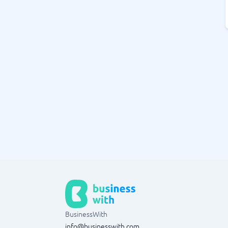
BusinessWith
info@businesswith.com