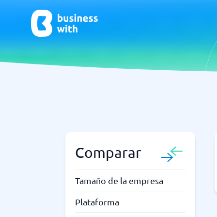
CRM y Ventas
ERP
CRM
Software
Comparar
¿No estás seguro de qué sistema?
G
La Guía del Sistema encuentra la adecuada en minutos.
Tamaño de la empresa
Plataforma