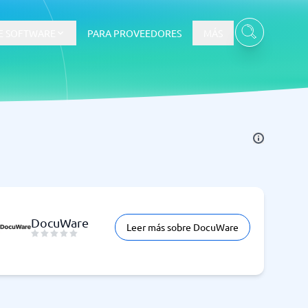
E SOFTWARE
PARA PROVEEDORES
MÁS
DocuWare
Leer más sobre DocuWare
Ver todas las categorías
→