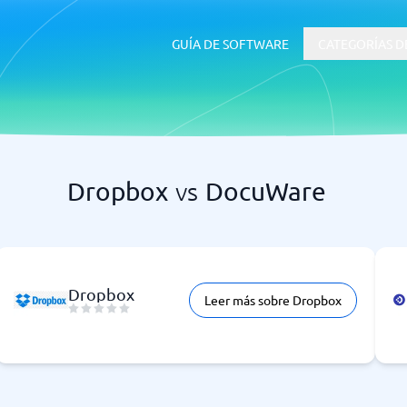
GUÍA DE SOFTWARE
CATEGORÍAS D
Dropbox
vs
DocuWare
RRHH y Talento
 ERP
Software ATS
Dropbox
Leer más sobre Dropbox
uía de inicio