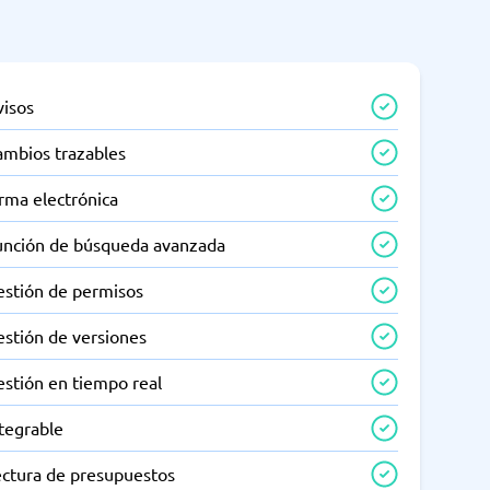
visos
ambios trazables
rma electrónica
unción de búsqueda avanzada
estión de permisos
estión de versiones
estión en tiempo real
tegrable
ectura de presupuestos