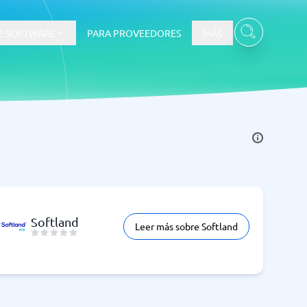
E SOFTWARE
PARA PROVEEDORES
MÁS
Softland
Leer más sobre Softland
Ver todas las categorías
→