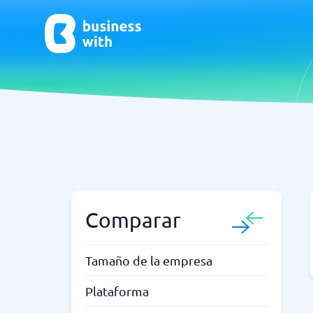
CRM y Ventas
ERP
CRM
Software
Comparar
¿No estás seguro de qué sistema?
G
La Guía del Sistema encuentra la adecuada en minutos.
Tamaño de la empresa
Plataforma