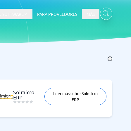
E SOFTWARE
PARA PROVEEDORES
MÁS
Solmicro
Leer más sobre Solmicro
ERP
Ver todas las categorías
→
ERP