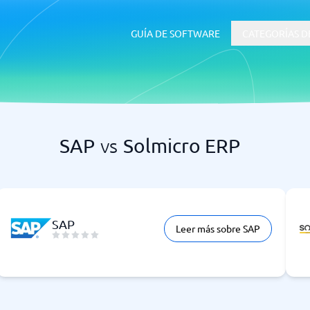
GUÍA DE SOFTWARE
CATEGORÍAS D
SAP
vs
Solmicro ERP
RRHH y Talento
 ERP
Software ATS
SAP
Leer más sobre SAP
uía de inicio