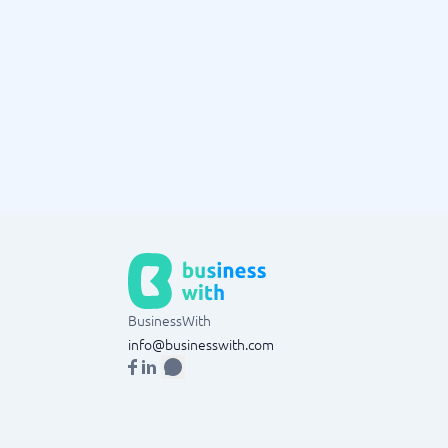
BusinessWith
info@businesswith.com