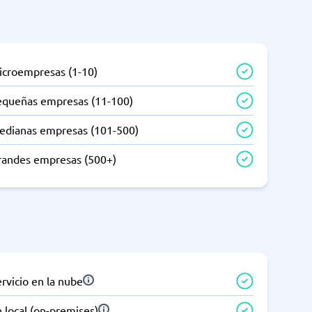
icroempresas (1-10)
equeñas empresas (11-100)
edianas empresas (101-500)
randes empresas (500+)
rvicio en la nube
 local (on-premises)