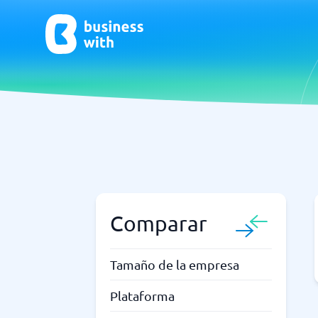
CRM y Ventas
ERP
CRM
Software
Comparar
¿No estás seguro de qué sistema?
G
La Guía del Sistema encuentra la adecuada en minutos.
Tamaño de la empresa
Plataforma