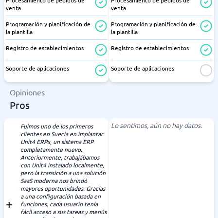
Procesamiento de pedidos de
Procesamiento de pedidos de
venta
venta
Programación y planificación de
Programación y planificación de
la plantilla
la plantilla
Registro de establecimientos
Registro de establecimientos
Soporte de aplicaciones
Soporte de aplicaciones
Opiniones
Pros
Lo sentimos, aún no hay datos.
Fuimos uno de los primeros
clientes en Suecia en implantar
Unit4 ERPx, un sistema ERP
completamente nuevo.
Anteriormente, trabajábamos
con Unit4 instalado localmente,
pero la transición a una solución
SaaS moderna nos brindó
mayores oportunidades. Gracias
a una configuración basada en
funciones, cada usuario tenía
fácil acceso a sus tareas y menús