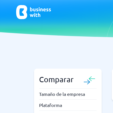
CRM y Ventas
ERP
CRM
Software
Comparar
¿No estás seguro de qué sistema?
G
La Guía del Sistema encuentra la adecuada en minutos.
Tamaño de la empresa
Plataforma