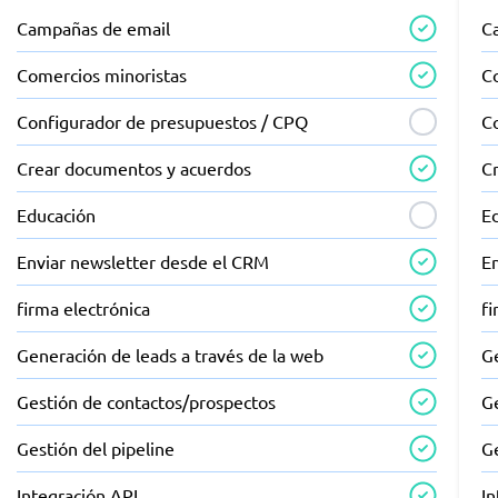
Campañas de email
C
Comercios minoristas
C
Configurador de presupuestos / CPQ
C
Crear documentos y acuerdos
C
Educación
E
Enviar newsletter desde el CRM
E
firma electrónica
fi
Generación de leads a través de la web
Ge
Gestión de contactos/prospectos
G
Gestión del pipeline
Ge
Integración API
In