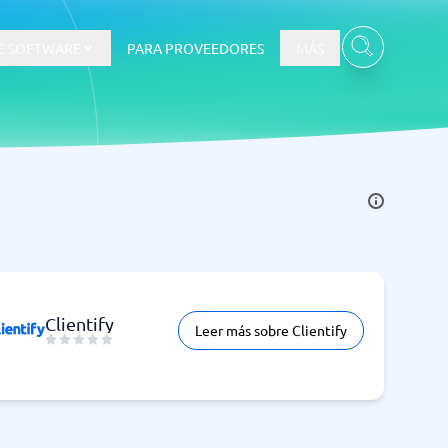
E SOFTWARE
PARA PROVEEDORES
MÁS
Clientify
Leer más sobre Clientify
Ver todas las categorías
→