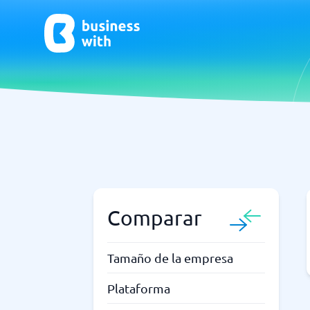
CRM y Ventas
ERP
CRM
Software
Comparar
¿No estás seguro de qué sistema?
G
La Guía del Sistema encuentra la adecuada en minutos.
Tamaño de la empresa
Plataforma