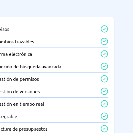
visos
ambios trazables
rma electrónica
unción de búsqueda avanzada
estión de permisos
estión de versiones
estión en tiempo real
tegrable
ectura de presupuestos