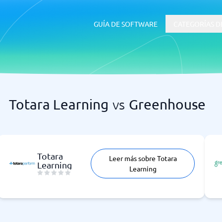
GUÍA DE SOFTWARE
CATEGORÍAS D
Totara Learning
vs
Greenhouse
RRHH y Talento
 ERP
Software ATS
Totara
Leer más sobre Totara
Learning
uía de inicio
Learning