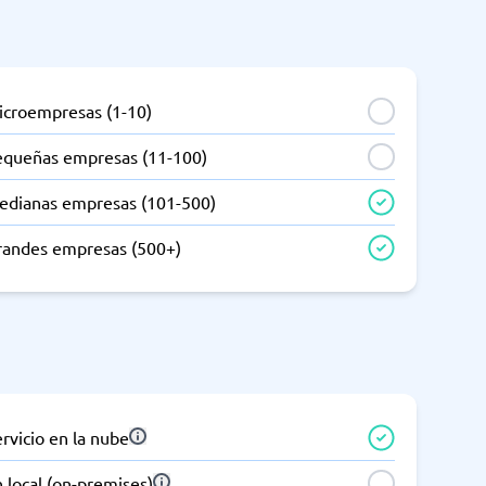
icroempresas (1-10)
equeñas empresas (11-100)
edianas empresas (101-500)
randes empresas (500+)
rvicio en la nube
 local (on-premises)