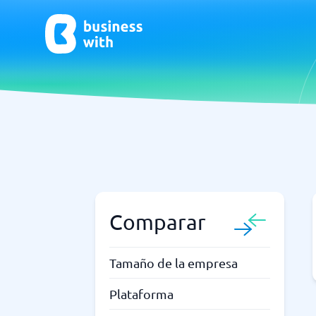
CRM y Ventas
ERP
CRM
Software
Comparar
¿No estás seguro de qué sistema?
G
La Guía del Sistema encuentra la adecuada en minutos.
Tamaño de la empresa
Plataforma