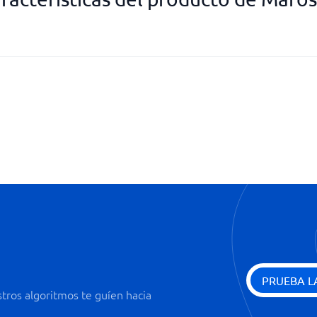
Gestión de versiones
Gestión en tiempo real
Integrable
Lectura de presupuestos
Plantillas de documentos
PRUEBA L
ros algoritmos te guíen hacia