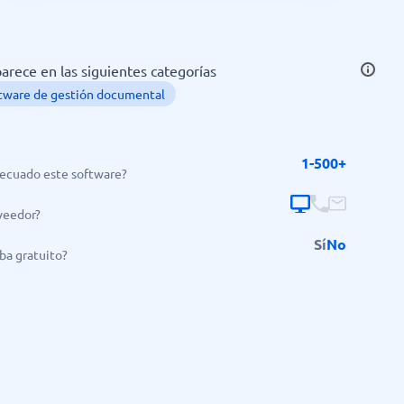
rece en las siguientes categorías
tware de gestión documental
1-500+
ecuado este software?
veedor?
Sí
No
ba gratuito?