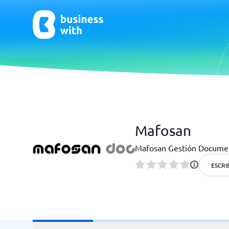
CRM y Ventas
ERP
Mafosan
CRM
Software
Mafosan Gestión Docume
¿No estás seguro de qué sistema?
ESCRI
G
La Guía del Sistema encuentra la adecuada en minutos.