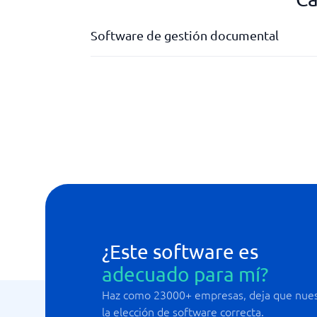
Software de gestión documental
Avisos
Cambios trazables
Firma electrónica
Función de búsqueda avanzada
Gestión de permisos
¿Este software es
adecuado para mí?
Haz como 23000+ empresas, deja que nuest
la elección de software correcta.