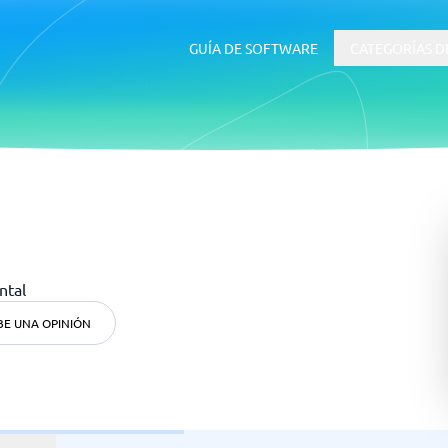
GUÍA DE SOFTWARE
CATEGORÍAS D
RRHH y Talento
 ERP
Software ATS
ntal
BE UNA OPINIÓN
uía de inicio