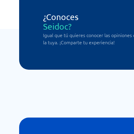
¿Conoces
Seidoc?
Igual que tú quieres conocer las opiniones
la tuya. ¡Comparte tu experiencia!