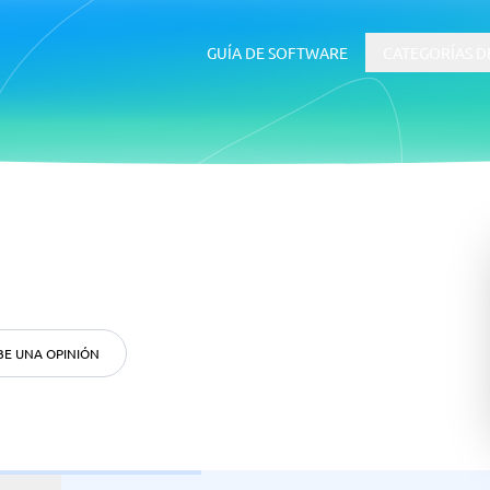
GUÍA DE SOFTWARE
CATEGORÍAS D
RRHH y Talento
 ERP
Software ATS
BE UNA OPINIÓN
uía de inicio