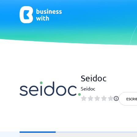
CRM y Ventas
ERP
Seidoc
CRM
Software
Seidoc
¿No estás seguro de qué sistema?
ESCRI
G
La Guía del Sistema encuentra la adecuada en minutos.