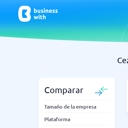
Ce
CRM y Ventas
ERP
CRM
Software
Comparar
¿No estás seguro de qué sistema?
G
La Guía del Sistema encuentra la adecuada en minutos.
Tamaño de la empresa
Plataforma