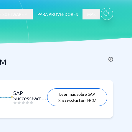
E SOFTWARE
PARA PROVEEDORES
MÁS
CM
SAP
Leer más sobre SAP
SuccessFactors
Ver todas las categorías
→
SuccessFactors HCM
HCM