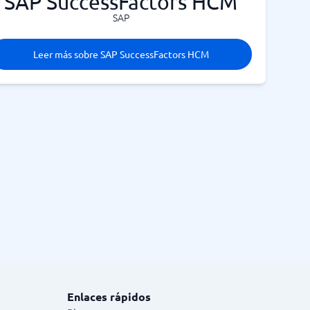
SAP SuccessFactors HCM
SAP
Leer más sobre SAP SuccessFactors HCM
Enlaces rápidos