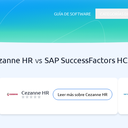
GUÍA DE SOFTWARE
CATEGORÍAS D
zanne HR
vs
SAP SuccessFactors H
RRHH y Talento
 ERP
Software ATS
Cezanne HR
Leer más sobre Cezanne HR
uía de inicio