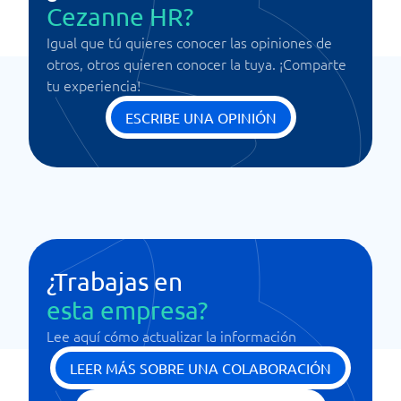
Cezanne HR?
Igual que tú quieres conocer las opiniones de
otros, otros quieren conocer la tuya. ¡Comparte
tu experiencia!
ESCRIBE UNA OPINIÓN
¿Trabajas en
esta empresa?
Lee aquí cómo actualizar la información
LEER MÁS SOBRE UNA COLABORACIÓN