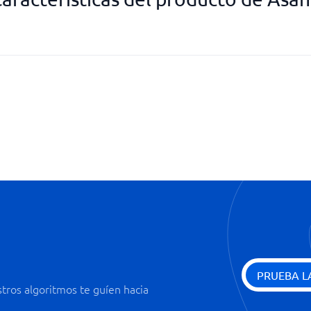
Informes de materiales
costes
Lista de verificación para autoc
Programación
Registro de personal
Registro de tiempo
PRUEBA L
ros algoritmos te guíen hacia