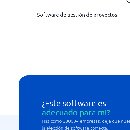
Software de gestión de proyectos
Acceso del cliente al estado del proyecto
Análisis de rendimiento / monitorización de 
Documentos de facturación
Factura de proveedor
Gestión de documentos
¿Este software es
adecuado para mí?
Haz como 23000+ empresas, deja que nuest
la elección de software correcta.