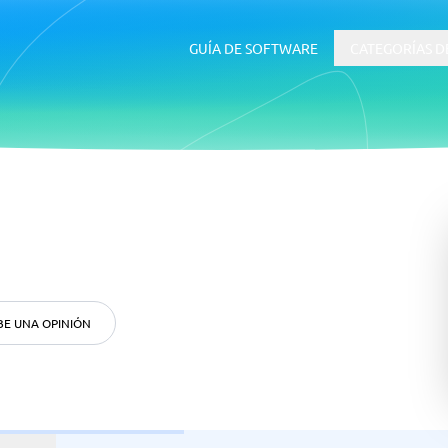
GUÍA DE SOFTWARE
CATEGORÍAS D
RRHH y Talento
 ERP
Software ATS
BE UNA OPINIÓN
uía de inicio