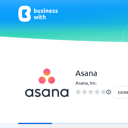
CRM y Ventas
ERP
Asana
CRM
Software
Asana, Inc.
¿No estás seguro de qué sistema?
ESCRI
G
La Guía del Sistema encuentra la adecuada en minutos.