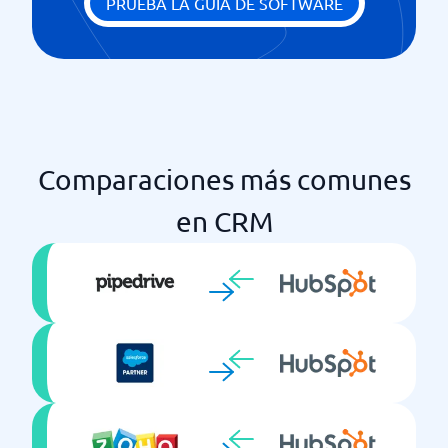
Listas de llamadas
PRUEBA LA GUÍA DE SOFTWARE
Llamar directamente desde el CRM
Panel de control - Vista general de ventas
Previsiones de ventas y datos
Puntuación de leads
Recordatorio
Seguimiento de leads
Comparaciones más comunes
en CRM